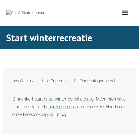
Skip
to
content
Start winterrecreatie
nov 6, 2017
Lise Buelens
Ongecategoriseerd
Binnenkort start onze winterrecreatie terug! Meer informatie
vind je onder de
bijhorende sectie
op de website. Houd ook
onze Facebookpagina in’t oog!