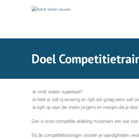
Skip
to
content
Doel Competitietrai
Je vindt skaten superleuk?
Je hebt al wat rij-ervaring en rijdt ook graag eens wat sn
Je kijkt op naar die snelle jongens en meisjes die je doo
Dan is onze competitie-afdeling misschien wel wat voor 
Bij de competitietrainingen worden je vaardigheden verd