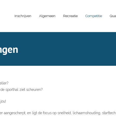
Inschrijven
Algemeen
Recreatie
Competitie
Qua
ngen
eller?
r de sporthal ziet scheuren?
jou!
er aangescherpt, en ligt de focus op snelheid, lichaamshouding, starttec