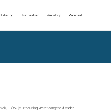
d skating
IJsschaatsen
Webshop
Materiaal
hniek, …. Ook je uithouding wordt aangepakt onder