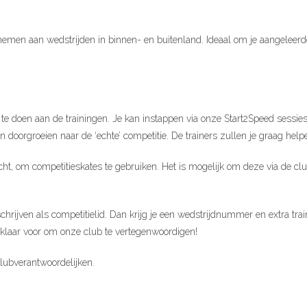
nemen aan wedstrijden in binnen- en buitenland. Ideaal om je aangeleerde
 te doen aan de trainingen. Je kan instappen via onze Start2Speed sessie
doorgroeien naar de ‘echte’ competitie. De trainers zullen je graag helpe
icht, om competitieskates te gebruiken. Het is mogelijk om deze via de c
hrijven als competitielid. Dan krijg je een wedstrijdnummer en extra trai
l klaar voor om onze club te vertegenwoordigen!
 clubverantwoordelijken.