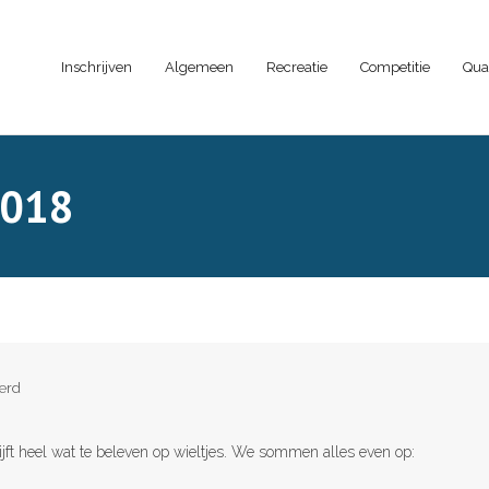
Inschrijven
Algemeen
Recreatie
Competitie
Qua
2018
erd
lijft heel wat te beleven op wieltjes. We sommen alles even op: