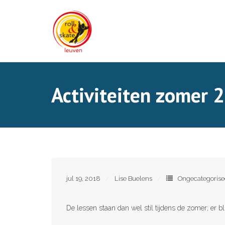
Skip
to
content
Activiteiten zomer 
jul 19, 2018
Lise Buelens
Ongecategorise
De lessen staan dan wel stil tijdens de zomer; er b