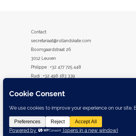
Deze
optie
kan
gekozen
Contact:
worden
op
secretariaat@rollandskate.com
de
Boomgaardstraat 26
productpagina
3012 Leuven
Philippe : +32 477 725 448
Rudi : +32 496 183 339
Volg ons op
Facebook
Volg ons op
Instagram
Developed by
Think Up Themes Ltd
. Powered by
WordPre