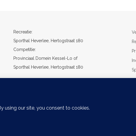
Deze
optie
kan
gekozen
Recreatie:
V
worden
op
Sporthal Heverlee, Hertogstraat 180
R
de
Competitie:
Pr
productpagina
Provinciaal Domein Kessel-Lo of
In
Sporthal Heverlee, Hertogstraat 180
S
O
Ba
ss
.