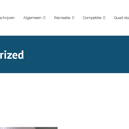
schrijven
Algemeen
Recreatie
Competitie
Quad ska
rized