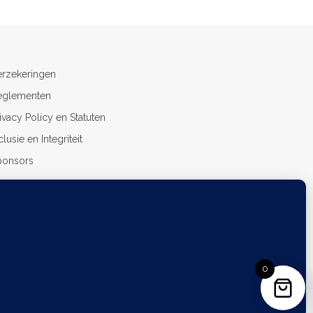
erzekeringen
eglementen
ivacy Policy en Statuten
clusie en Integriteit
ponsors
ndernemingsnummer: BE0454895455
nkrekening: BE08 7343 3250 6713
0
English
Dutch